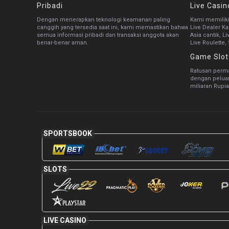
Pribadi
Live Casin
Dengan menerapkan teknologi keamanan paling
Kami memiliki
canggih yang tersedia saat ini, kami memastikan bahwa
Live Dealer K
semua informasi pribadi dan transaksi anggota akan
Asia cantik, L
benar-benar aman.
Live Roulette
Game Slot
Ratusan perma
dengan pelua
miliaran Rupia
SPORTSBOOK
SLOTS
LIVE CASINO