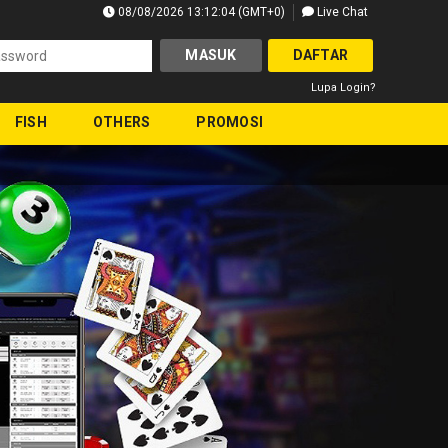
08/08/2026 13:12:04 (GMT+0)
Live Chat
MASUK
DAFTAR
Lupa Login?
FISH
OTHERS
PROMOSI